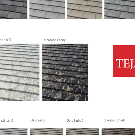
or bílý
Mramor černý
Oslo šedý
Toronto Koniak
 stříbrný
Oslo hnědý