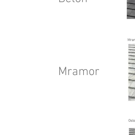
Mram
Mramor
Oslo