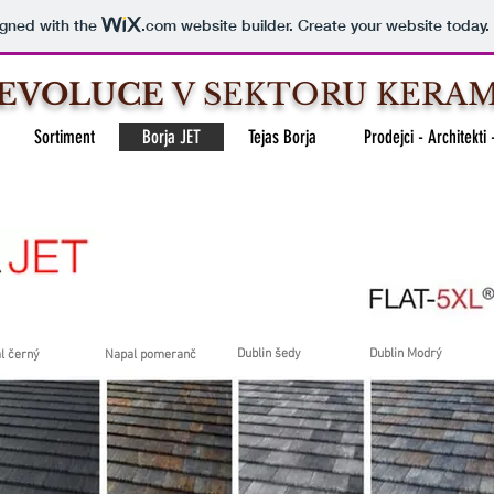
igned with the
.com
website builder. Create your website today.
EVOLUCE
V SEKTORU KERA
Sortiment
Borja JET
Tejas Borja
Prodejci - Architekti
Dublin šedy
Dublin Modrý
l černý
Napal pomeranč