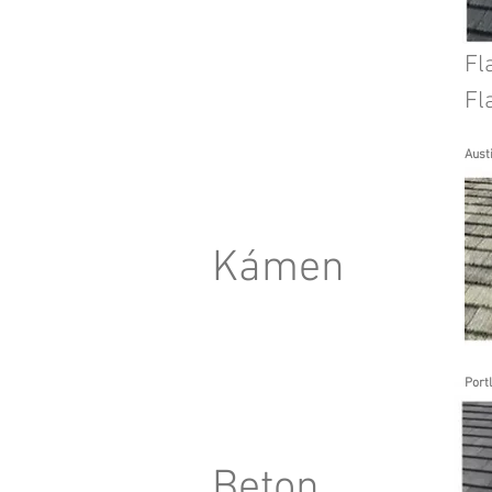
Fl
F
Aust
Kámen
Portl
Beton