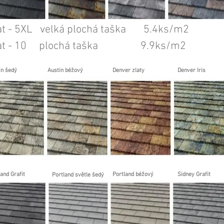
at - 5XL velká plochá taška 5.4ks/m2
lat - 10 plochá taška 9.9ks/m2
in šedý
Austin béžový
Denver zlaty
Denver Iris
and Grafit
Portland béžový
Sidney Grafit
Portland světle šedý