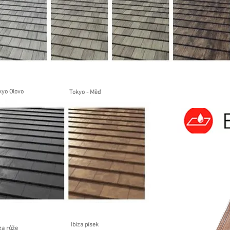
kyo Olovo
Tokyo - Měď
Ibiza písek
za růže