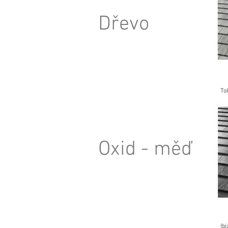
Dřevo
To
Oxid - měď
Ibi